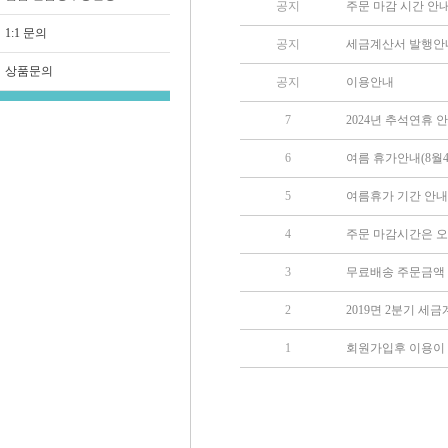
공지
주문 마감 시간 안내 
1:1 문의
공지
세금계산서 발행안
상품문의
공지
이용안내
7
2024년 추석연휴 
6
여름 휴가안내(8월4
5
여름휴가 기간 안내
4
주문 마감시간은 오
3
무료배송 주문금액
2
2019면 2분기 세
1
회원가입후 이용이