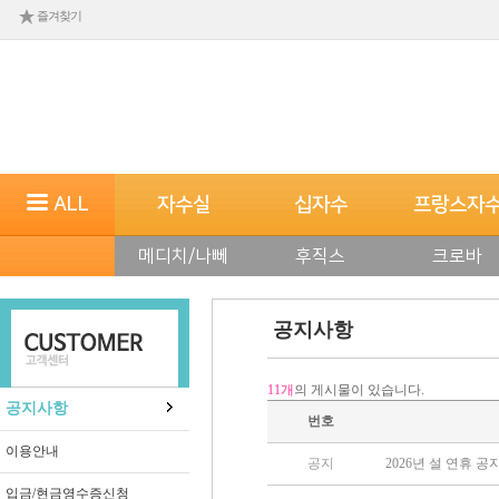
즐겨찾기
ALL
자수실
십자수
프랑스자
메디치/나뻬
후직스
크로바
공지사항
11개
의 게시물이 있습니다.
공지사항
번호
이용안내
공지
2026년 설 연휴 공
입금/현금영수증신청