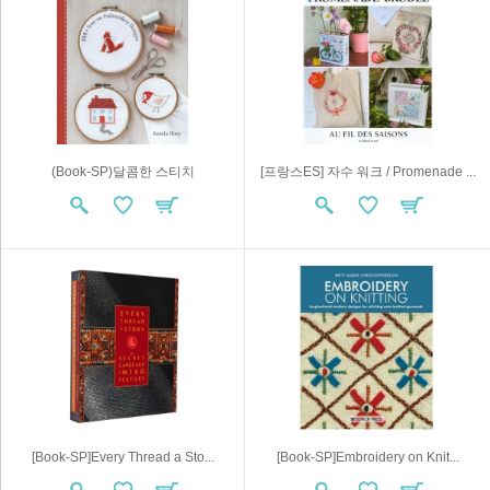
(Book-SP)달콤한 스티치
[프랑스ES] 자수 워크 / Promenade ...
[Book-SP]Every Thread a Sto...
[Book-SP]Embroidery on Knit...