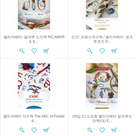
엘리자베타 -알파벳 도안책 RICAMAR
신간- 프랑스자수책 / 엘리자베타 -로즈
E IL...
투로즈 R...
엘리자베타 자수책 The ABC of Padde
(재입고) 소장용 엘리자베타 알파벳도
d...
안책(대) E...