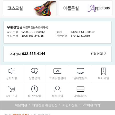
무통장입금
예금주:김현숙(조이자수)
국민은행
922901-01-100464
농협
130014-51-158819
우리은행
1005-601-246715
신한은행
370-12-310669
032-555-4144
전화연결
고객센터
공지사항
상품문의
고객맞춤결제
일대일문의
특가세일
장바구니
최근본상품
회원가입
마이페이지
이용약관
개인정보 취급방침
사업자정보
PC버전 가기