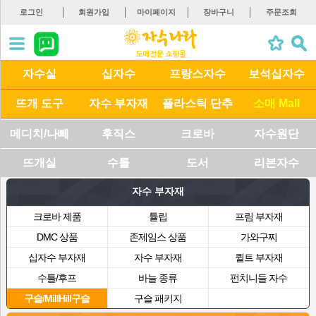
로그인
회원가입
마이페이지
장바구니
주문조회
자수실
십자수
프랑스자수
보석십자수
뜨개 도구
자수 부자재
플라스틱 단추
소매 Mall
메디치/나뻬
후직스
크로바
자수원단
뜨개실
수틀
도서
리본자수
자수 부자재
크로바 제품
튤립
프림 부자재
DMC 상품
존제임스 상품
가와구찌
십자수 부자재
자수 부자재
퀼트 부자재
수틀/후프
바늘 종류
펀치니들 자수
구슬/MillHill구슬
구슬 패키지