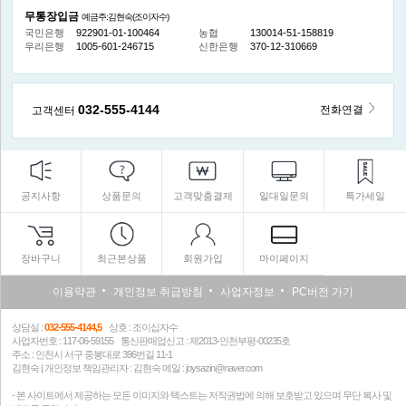
무통장입금
예금주:김현숙(조이자수)
국민은행
922901-01-100464
농협
130014-51-158819
우리은행
1005-601-246715
신한은행
370-12-310669
032-555-4144
전화연결
고객센터
공지사항
상품문의
고객맞춤결제
일대일문의
특가세일
장바구니
최근본상품
회원가입
마이페이지
이용약관
개인정보 취급방침
사업자정보
PC버전 가기
상담실 :
032-555-4144,5
상호 : 조이십자수
사업자번호 : 117-06-59155 통신판매업신고 : 제2013-인천부평-00235호
주소 : 인천시 서구 중봉대로 396번길 11-1
김현숙 | 개인정보 책임관리자 : 김현숙 메일 : joysazin@naver.com
- 본 사이트에서 제공하는 모든 이미지와 텍스트는 저작권법에 의해 보호받고 있으며 무단 복사 및