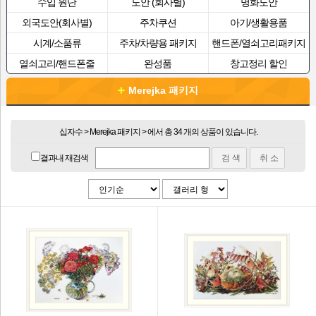
수입 원단
도안 (회사별)
명화도안
외국도안(회사별)
주차쿠션
아기/생활용품
시계/소품류
주차/차량용 패키지
핸드폰/열쇠고리패키지
열쇠고리/핸드폰줄
완성품
창고정리 할인
Merejka 패키지
십자수 > Merejka 패키지 > 에서 총 34 개의 상품이 있습니다.
결과내 재검색