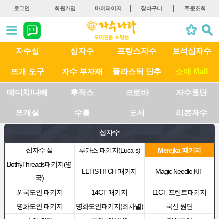
로그인
회원가입
마이페이지
장바구니
주문조회
자수실
십자수
프랑스자수
보석십자수
뜨개 도구
자수 부자재
플라스틱 단추
소매 Mall
메디치/나뻬
후직스
크로바
자수원단
뜨개실
수틀
도서
리본자수
십자수
십자수 실
루카스 패키지(Luca-s)
Merejka 패키지
BothyThreads패키지(영
LETISTITCH 패키지
Magic Needle KIT
국)
외국도안 패키지
14CT 패키지
11CT 프린트패키지
명화도안 패키지
명화도안패키지(회사별)
국산 원단