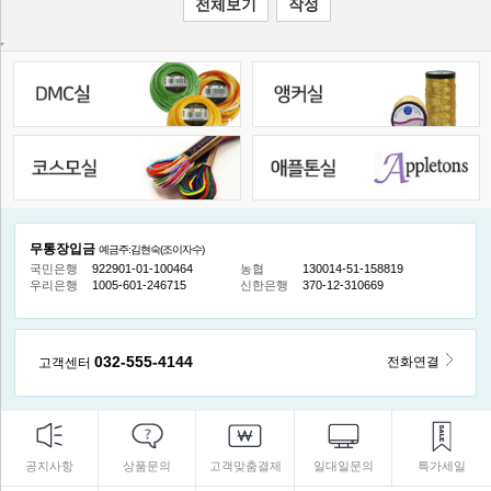
무통장입금
예금주:김현숙(조이자수)
국민은행
922901-01-100464
농협
130014-51-158819
우리은행
1005-601-246715
신한은행
370-12-310669
032-555-4144
전화연결
고객센터
공지사항
상품문의
고객맞춤결제
일대일문의
특가세일