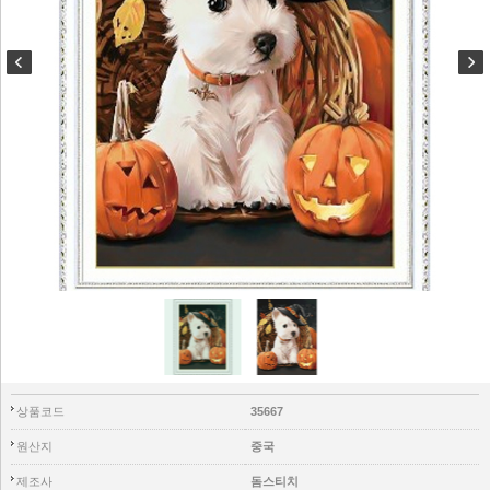
상품코드
35667
원산지
중국
제조사
돔스티치