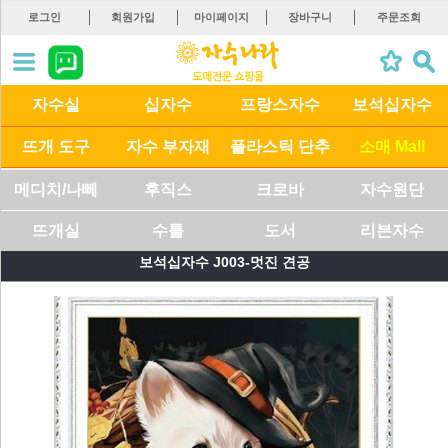
로그인
회원가입
마이페이지
장바구니
주문조회
자수실
십자수
프랑스자수
보석십자수
뜨개 도구
자수 부자재
플라스틱 단추
소매 Mall
메디치/나뻬
후직스
크로바
자수원단
뜨개실
수틀
도서
리본자수
보석십자수 J003-멋진 견공