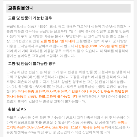
교환환불안내
교환 및 반품이 가능한 경우
공급받으시는 상품의 내용이 표시, 광고 내용과 다르거나 상품이 파손/손상되었거나
불량 제품일 경우에는 공급받는 날로부터 7일 이내에 본사와 상담후 교환 및 반품이
가능하며 수거 및 재발송 비용은 본사가 부담합니다.단 고객님의 단순 변심 또는 색
상, 크기변경으로 인한
교환 반품은 7일 이내에
교환/반품가능하며 수거 및 재발송
비용을 고객님께서 부담하셔야 합니다.반드시
대한통운(1588-1255)을 통해 반품
하
여야 하며 기타 택배사를 이용할 경우 수취거부 될 수 있습니다.타 택배를 이용하여
생기는 불이익은 고객님이 부담하셔야 합니다.
교환 및 반품이 불가능한 경우
고객님의 단순 변심 또는 색상, 크기 등의 변경을 위한 반품 및 교환시에는 상품의 태
그와 포장상태(박스)를 보존하셔야 합니다.포장을 개봉하여 사용한 흔적이 있거나
포장이 훼손되어 상품 가치가 현저히 상실된 경우에는 교환 및 환불이 불가능합니
다. (예: 원단및 일반부자재 등)단 면사나 도안은 상품특성상 반품및 교환이 불가능
합니다.
판매상품중 도안류,면사류,원단류,수입도안이나 원단,수입구슬등 특별할인
행사상품등은 반품및 환불,교환이 불가능합니다.
원목제품(예:시계나 좌식수틀등)은
조립의 흔적이 있을경우 반품및 교환이 불가능합니다.
환불 및 AS
환불은 반송상품 수령 확인 후 가능하며 반드시 고객만족센터와 상담 후 반송하여야
하며 적립금으로도 환불 받으실 수 있습니다.상품 사용방법 및 상품에 대한
문의는
고객만족센터(032-555-4144), q&a 게시판, 1:1문의 게시판 등에 문의
하세요.상품 사
용중 발생하는 a/s는 해당 수입 및 공급업체와 직접 상담하셔야 합니다.